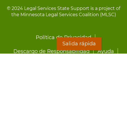
© 2024 Legal Services State Support is a project of
the Minnesota Legal Services Coalition (MLSC)
Footer
Política de Privacidad
menu
Salida rápida
Descargo de Responsabilidad
Ayuda
LOON
Staff Directory
Hojas Informativas
Formularios
Salida rápida
Preocupado por el abuso?