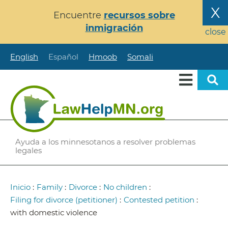
Pasar
X
Encuentre
recursos sobre
al
inmigración
contenido
close
principal
English
Español
Hmoob
Somali
Ayuda a los minnesotanos a resolver problemas
legales
Ruta
Inicio
:
Family
:
Divorce
:
No children
:
de
Filing for divorce (petitioner)
:
Contested petition
:
navegación
with domestic violence