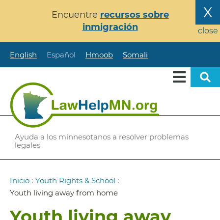
Pasar
X
Encuentre
recursos sobre
al
inmigración
contenido
close
principal
English
Español
Hmoob
Somali
Ayuda a los minnesotanos a resolver problemas
legales
Ruta
Inicio
:
Youth Rights & School
:
de
Youth living away from home
navegación
Youth living away