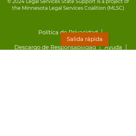
© 2024 Legal Services State Support is a project of
the Minnesota Legal Services Coalition (MLSC)
Footer
Política de Privacidad
menu
Salida rápida
Descargo de Responsabilidad
Ayuda
LOON
Staff Directory
Hojas Informativas
Formularios
Salida rápida
Preocupado por el abuso?