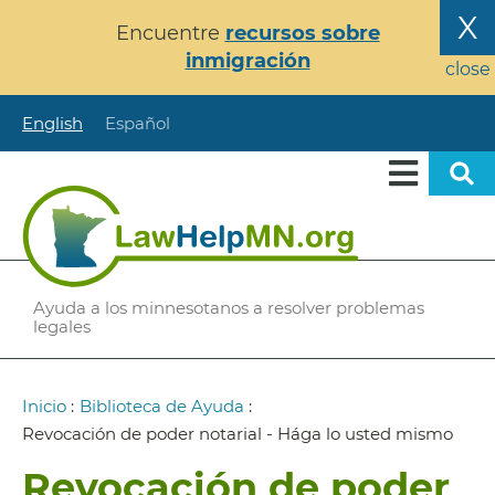
Pasar
X
Encuentre
recursos sobre
al
inmigración
contenido
close
principal
English
Español
Ayuda a los minnesotanos a resolver problemas
legales
Ruta
Inicio
:
Biblioteca de Ayuda
:
de
Revocación de poder notarial - Hága lo usted mismo
navegación
Revocación de poder