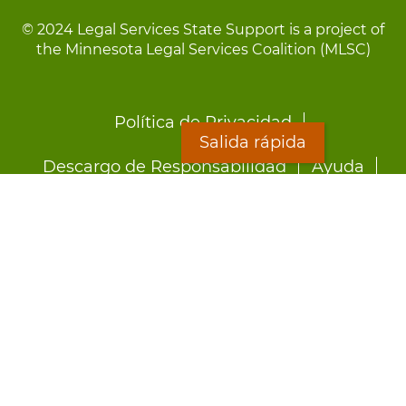
© 2024 Legal Services State Support is a project of
the Minnesota Legal Services Coalition (MLSC)
Footer
Política de Privacidad
menu
Salida rápida
Descargo de Responsabilidad
Ayuda
LOON
Staff Directory
Hojas Informativas
Formularios
Salida rápida
Preocupado por el abuso?