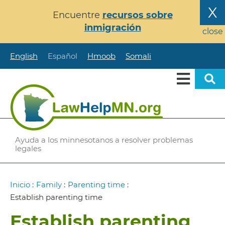
Pasar
X
Encuentre
recursos sobre
al
inmigración
contenido
close
principal
English
Español
Hmoob
Somali
Ayuda a los minnesotanos a resolver problemas
legales
Ruta
Inicio
:
Family
:
Parenting time
:
de
Establish parenting time
navegación
Establish parenting