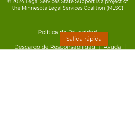
© 2024 Legal Services State Support is a project of
the Minnesota Legal Services Coalition (MLSC)
Footer
Política de Privacidad
menu
Salida rápida
Descargo de Responsabilidad
Ayuda
LOON
Staff Directory
Hojas Informativas
Formularios
Salida rápida
Preocupado por el abuso?