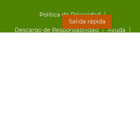
Footer
Política de Privacidad
menu
Salida rápida
Descargo de Responsabilidad
Ayuda
LOON
Staff Directory
Hojas Informativas
Formularios
Salida rápida
Preocupado por el abuso?