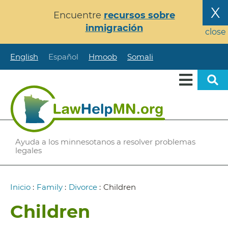
Pasar
X
Encuentre
recursos sobre
al
inmigración
contenido
close
principal
English
Español
Hmoob
Somali
Ayuda a los minnesotanos a resolver problemas
legales
Ruta
Inicio
:
Family
:
Divorce
:
Children
de
Children
navegación