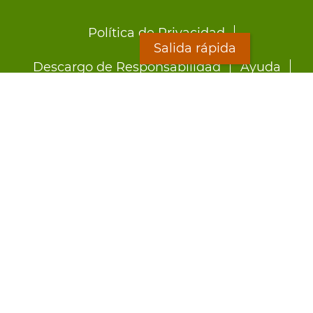
Footer
Política de Privacidad
menu
Salida rápida
Descargo de Responsabilidad
Ayuda
LOON
Staff Directory
Hojas Informativas
Formularios
Salida rápida
Preocupado por el abuso?