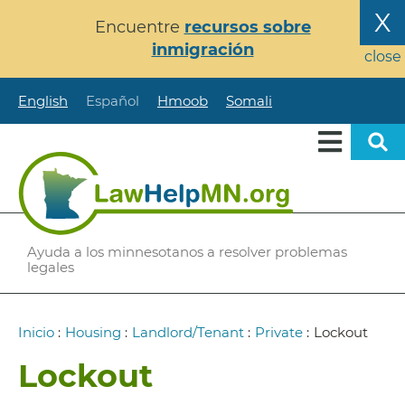
Pasar
X
Encuentre
recursos sobre
al
inmigración
contenido
close
principal
English
Español
Hmoob
Somali
Ayuda a los minnesotanos a resolver problemas
legales
Ruta
Inicio
:
Housing
:
Landlord/Tenant
:
Private
:
Lockout
de
Lockout
navegación