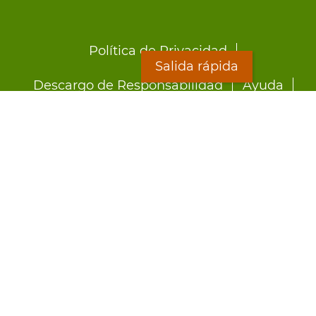
Footer
Política de Privacidad
menu
Salida rápida
Descargo de Responsabilidad
Ayuda
LOON
Staff Directory
Hojas Informativas
Formularios
Salida rápida
Preocupado por el abuso?