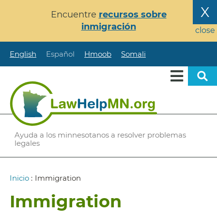
Pasar
X
Encuentre
recursos sobre
al
inmigración
contenido
close
principal
English
Español
Hmoob
Somali
Ayuda a los minnesotanos a resolver problemas
legales
Ruta
Inicio
:
Immigration
de
Immigration
navegación