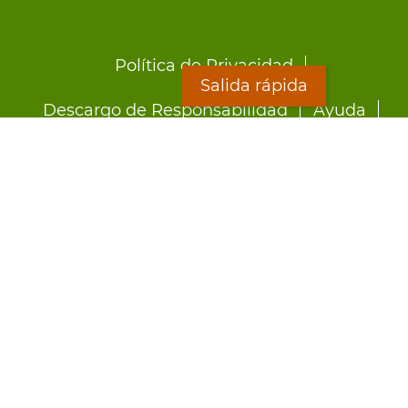
Footer
Política de Privacidad
menu
Salida rápida
Descargo de Responsabilidad
Ayuda
LOON
Staff Directory
Hojas Informativas
Formularios
Salida rápida
Preocupado por el abuso?