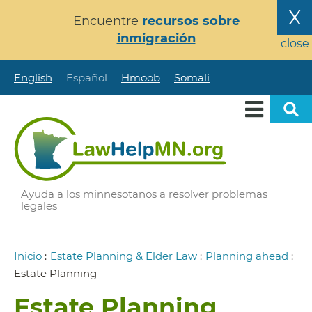
Pasar
X
Encuentre
recursos sobre
al
inmigración
contenido
close
principal
English
Español
Hmoob
Somali
Ayuda a los minnesotanos a resolver problemas
legales
Ruta
Inicio
:
Estate Planning & Elder Law
:
Planning ahead
:
de
Estate Planning
navegación
Estate Planning