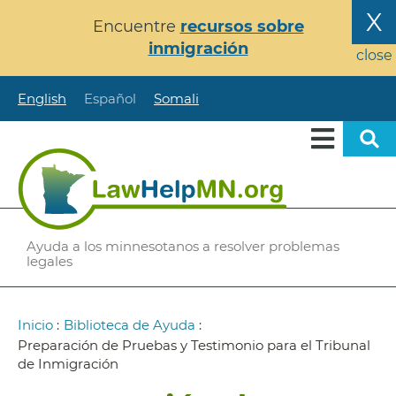
Pasar
X
Encuentre
recursos sobre
al
inmigración
contenido
close
principal
English
Español
Somali
Ayuda a los minnesotanos a resolver problemas
legales
Ruta
Inicio
:
Biblioteca de Ayuda
:
de
Preparación de Pruebas y Testimonio para el Tribunal
de Inmigración
navegación