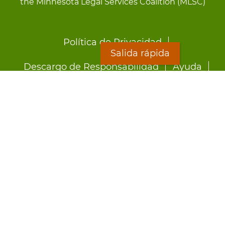
the Minnesota Legal Services Coalition (MLSC)
Footer
Política de Privacidad
menu
Salida rápida
Descargo de Responsabilidad
Ayuda
LOON
Staff Directory
Hojas Informativas
Formularios
Salida rápida
Preocupado por el abuso?