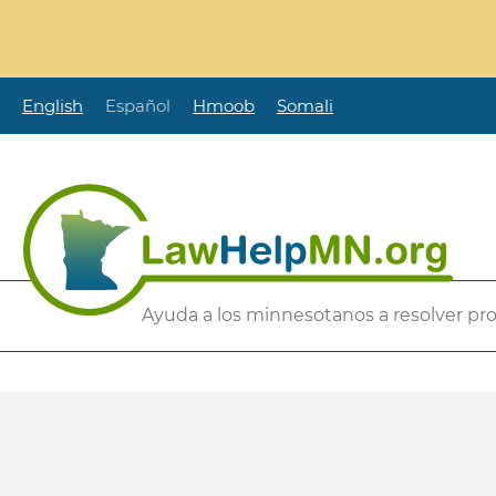
Pasar
al
contenido
principal
English
Español
Hmoob
Somali
Secondary
Ayuda a los minnesotanos a resolver pr
Menu