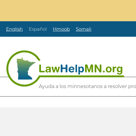
Pasar
al
contenido
principal
English
Español
Hmoob
Somali
Secondary
Ayuda a los minnesotanos a resolver pr
Menu