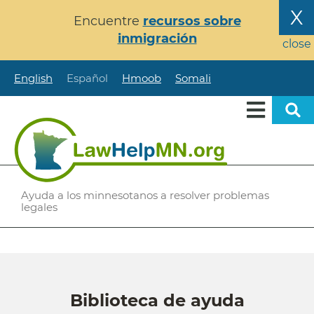
Pasar
X
Encuentre
recursos sobre
al
inmigración
contenido
close
principal
English
Español
Hmoob
Somali
Ayuda a los minnesotanos a resolver problemas
legales
Biblioteca de ayuda