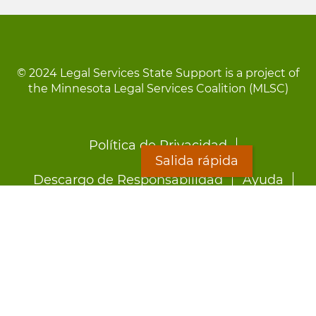
© 2024 Legal Services State Support is a project of
the Minnesota Legal Services Coalition (MLSC)
Footer
Política de Privacidad
menu
Salida rápida
Descargo de Responsabilidad
Ayuda
LOON
Staff Directory
Hojas Informativas
Formularios
Salida rápida