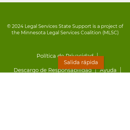
© 2024 Legal Services State Support is a project of
the Minnesota Legal Services Coalition (MLSC)
Footer
Política de Privacidad
menu
Salida rápida
Descargo de Responsabilidad
Ayuda
LOON
Staff Directory
Hojas Informativas
Formularios
Salida rápida