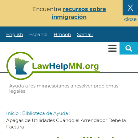
Pasar
X
Encuentre
recursos sobre
al
inmigración
contenido
close
principal
English
Español
Hmoob
Somali
Ayuda a los minnesotanos a resolver problemas
legales
Ruta
Inicio
:
Biblioteca de Ayuda
:
de
Apagas de Utilidades Cuándo el Arrendador Debe la
Factura
navegación