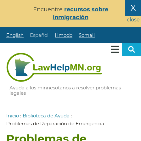
Pasar
X
Encuentre
recursos sobre
al
inmigración
contenido
close
principal
English
Español
Hmoob
Somali
Ayuda a los minnesotanos a resolver problemas
legales
Ruta
Inicio
:
Biblioteca de Ayuda
:
de
Problemas de Reparación de Emergencia
navegación
Problemas de