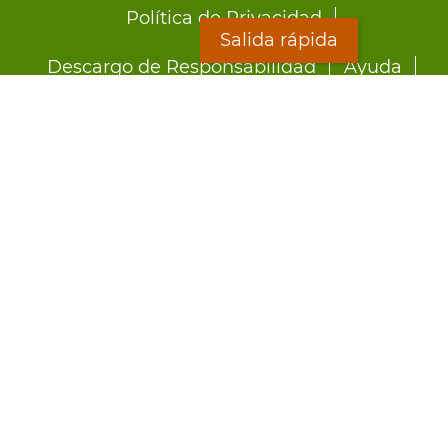
Footer
Política de Privacidad
menu
Salida rápida
Descargo de Responsabilidad
Ayuda
LOON
Staff Directory
Hojas Informativas
Formularios
Salida rápida
Preocupado por el abuso?