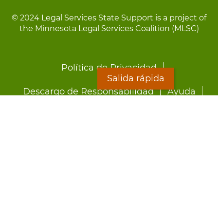
© 2024 Legal Services State Support is a project of
the Minnesota Legal Services Coalition (MLSC)
Footer
Política de Privacidad
menu
Salida rápida
Descargo de Responsabilidad
Ayuda
LOON
Staff Directory
Hojas Informativas
Formularios
Salida rápida
Preocupado por el abuso?