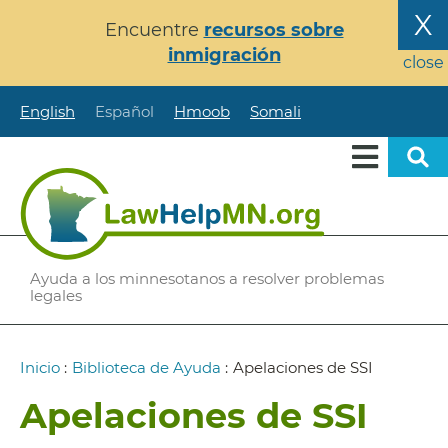
Pasar
X
Encuentre
recursos sobre
al
inmigración
contenido
close
principal
English
Español
Hmoob
Somali
Ayuda a los minnesotanos a resolver problemas
legales
Ruta
Inicio
:
Biblioteca de Ayuda
:
Apelaciones de SSI
de
Apelaciones de SSI
navegación