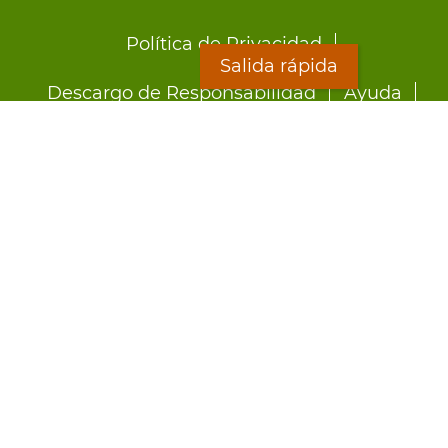
Footer
Política de Privacidad
menu
Salida rápida
Descargo de Responsabilidad
Ayuda
LOON
Staff Directory
Hojas Informativas
Formularios
Salida rápida
Preocupado por el abuso?