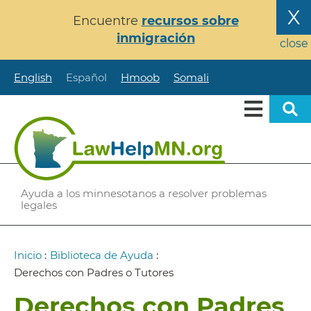
Pasar
X
Encuentre
recursos sobre
al
inmigración
contenido
close
principal
English
Español
Hmoob
Somali
Ayuda a los minnesotanos a resolver problemas
legales
Ruta
Inicio
:
Biblioteca de Ayuda
:
de
Derechos con Padres o Tutores
navegación
Derechos con Padres