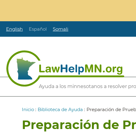
Pasar
al
contenido
principal
English
Español
Somali
Secondary
Ayuda a los minnesotanos a resolver pr
Menu
Ruta
Inicio
:
Biblioteca de Ayuda
:
Preparación de Prueb
de
Preparación de Pr
navegación