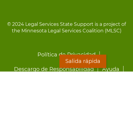
© 2024 Legal Services State Support is a project of
the Minnesota Legal Services Coalition (MLSC)
Footer
Política de Privacidad
menu
Salida rápida
Descargo de Responsabilidad
Ayuda
LOON
Staff Directory
Hojas Informativas
Formularios
Salida rápida