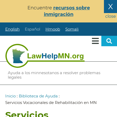
Pasar
X
Encuentre
recursos sobre
al
inmigración
contenido
close
principal
English
Español
Hmoob
Somali
Ayuda a los minnesotanos a resolver problemas
legales
Ruta
Inicio
:
Biblioteca de Ayuda
:
de
Servicios Vocacionales de Rehabilitación en MN
navegación
Servicios