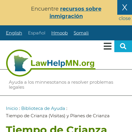
Pasar
X
Encuentre
recursos sobre
al
inmigración
contenido
close
principal
English
Español
Hmoob
Somali
Ayuda a los minnesotanos a resolver problemas
legales
Ruta
Inicio
:
Biblioteca de Ayuda
:
de
Tiempo de Crianza (Visitas) y Planes de Crianza
navegación
Tiempo de Crianza