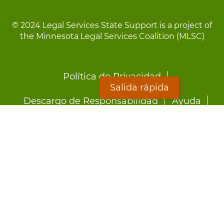
© 2024 Legal Services State Support is a project of
the Minnesota Legal Services Coalition (MLSC)
Footer
Política de Privacidad
menu
Salida rápida
Descargo de Responsabilidad
Ayuda
LOON
Staff Directory
Hojas Informativas
Formularios
Salida rápida
Preocupado por el abuso?