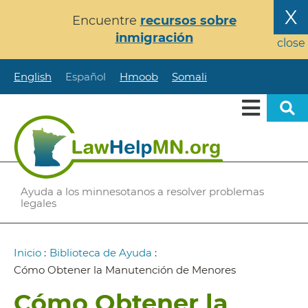
Pasar
X
Encuentre
recursos sobre
al
inmigración
contenido
close
principal
English
Español
Hmoob
Somali
Ayuda a los minnesotanos a resolver problemas
legales
Ruta
Inicio
:
Biblioteca de Ayuda
:
de
Cómo Obtener la Manutención de Menores
navegación
Cómo Obtener la