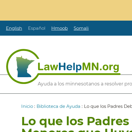
Pasar
al
contenido
principal
English
Español
Hmoob
Somali
Secondary
Ayuda a los minnesotanos a resolver pr
Menu
Ruta
Inicio
:
Biblioteca de Ayuda
:
Lo que los Padres De
de
Lo que los Padres
navegación