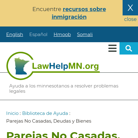
Pasar
X
Encuentre
recursos sobre
al
inmigración
contenido
close
principal
English
Español
Hmoob
Somali
Ayuda a los minnesotanos a resolver problemas
legales
Ruta
Inicio
:
Biblioteca de Ayuda
:
de
Parejas No Casadas, Deudas y Bienes
navegación
Parejas No Casadas,