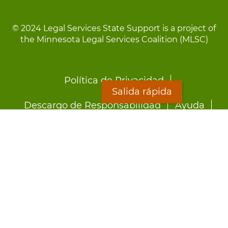
© 2024 Legal Services State Support is a project of
the Minnesota Legal Services Coalition (MLSC)
Footer
Política de Privacidad
menu
Salida rápida
Descargo de Responsabilidad
Ayuda
LOON
Staff Directory
Hojas Informativas
Formularios
Salida rápida
Preocupado por el abuso?