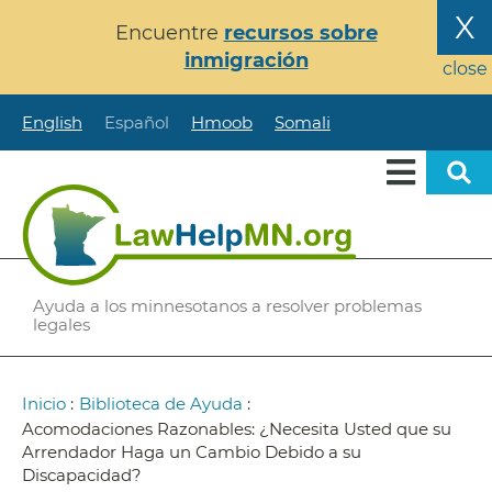
Pasar
X
Encuentre
recursos sobre
al
inmigración
contenido
close
principal
English
Español
Hmoob
Somali
Ayuda a los minnesotanos a resolver problemas
legales
Ruta
Inicio
:
Biblioteca de Ayuda
:
de
Acomodaciones Razonables: ¿Necesita Usted que su
Arrendador Haga un Cambio Debido a su
navegación
Discapacidad?