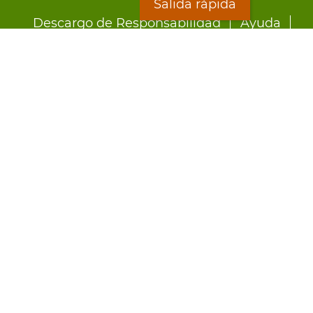
menu
Salida rápida
Descargo de Responsabilidad
Ayuda
LOON
Staff Directory
Hojas Informativas
Formularios
Salida rápida
Preocupado por el abuso?