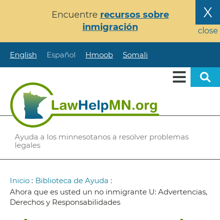
Pasar
X
Encuentre
recursos sobre
al
inmigración
contenido
close
principal
English
Español
Hmoob
Somali
Ayuda a los minnesotanos a resolver problemas
legales
Ruta
Inicio
:
Biblioteca de Ayuda
:
de
Ahora que es usted un no inmigrante U: Advertencias,
Derechos y Responsabilidades
navegación