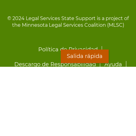
© 2024 Legal Services State Support is a project of
the Minnesota Legal Services Coalition (MLSC)
Footer
Política de Privacidad
menu
Salida rápida
Descargo de Responsabilidad
Ayuda
LOON
Staff Directory
Hojas Informativas
Formularios
Salida rápida
Preocupado por el abuso?