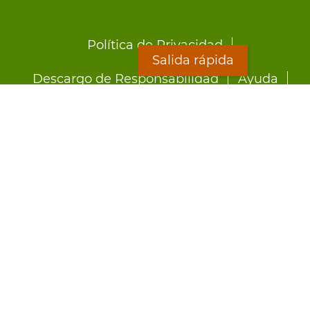
Footer
Política de Privacidad
menu
Salida rápida
Descargo de Responsabilidad
Ayuda
LOON
Staff Directory
Hojas Informativas
Formularios
Salida rápida
Preocupado por el abuso?