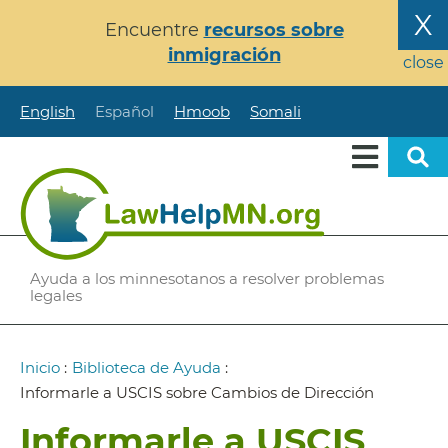
Pasar
X
Encuentre
recursos sobre
al
inmigración
contenido
close
principal
English
Español
Hmoob
Somali
Ayuda a los minnesotanos a resolver problemas
legales
Ruta
Inicio
:
Biblioteca de Ayuda
:
de
Informarle a USCIS sobre Cambios de Dirección
navegación
Informarle a USCIS