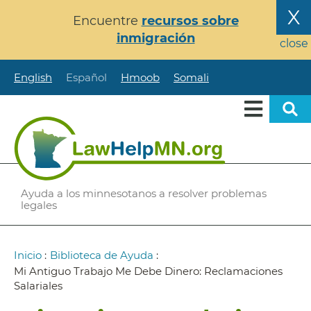
Pasar
X
Encuentre
recursos sobre
al
inmigración
contenido
close
principal
English
Español
Hmoob
Somali
Ayuda a los minnesotanos a resolver problemas
legales
Ruta
Inicio
:
Biblioteca de Ayuda
:
de
Mi Antiguo Trabajo Me Debe Dinero: Reclamaciones
Salariales
navegación