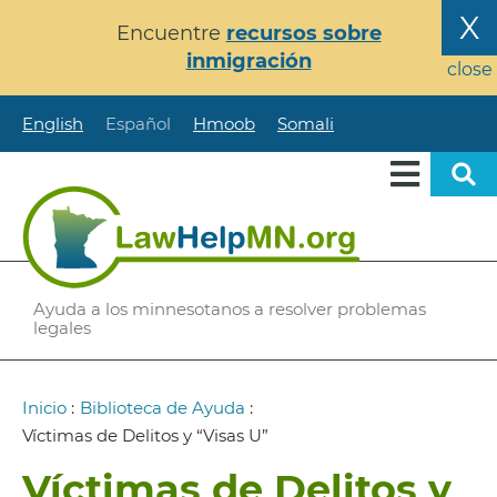
Pasar
X
Encuentre
recursos sobre
al
inmigración
contenido
close
principal
English
Español
Hmoob
Somali
Ayuda a los minnesotanos a resolver problemas
legales
Ruta
Inicio
:
Biblioteca de Ayuda
:
de
Víctimas de Delitos y “Visas U”
navegación
Víctimas de Delitos y