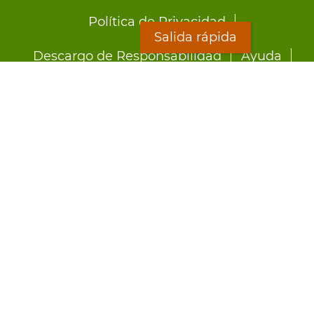
Footer
Política de Privacidad
menu
Salida rápida
Descargo de Responsabilidad
Ayuda
LOON
Staff Directory
Hojas Informativas
Formularios
Salida rápida
Preocupado por el abuso?