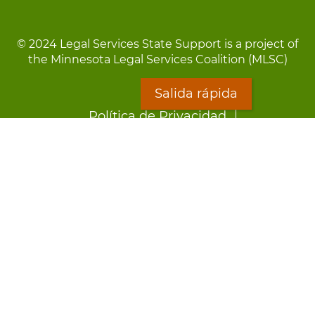
© 2024 Legal Services State Support is a project of
the Minnesota Legal Services Coalition (MLSC)
Salida rápida
Footer
Política de Privacidad
menu
Descargo de Responsabilidad
Ayuda
LOON
Staff Directory
Hojas Informativas
Formularios
Salida rápida
Preocupado por el abuso?