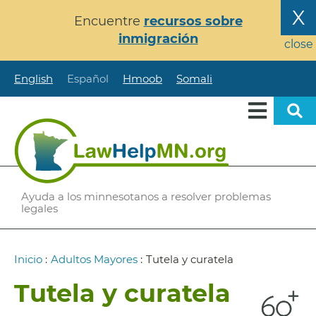
Pasar
X
Encuentre
recursos sobre
al
inmigración
contenido
close
principal
English
Español
Hmoob
Somali
Ayuda a los minnesotanos a resolver problemas
legales
Ruta
Inicio
:
Adultos Mayores
:
Tutela y curatela
de
Tutela y curatela
navegación