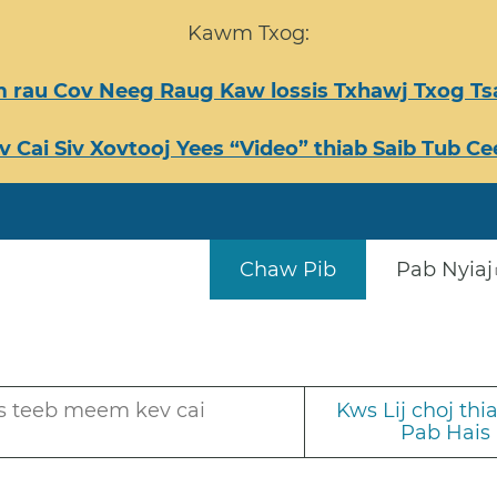
Kawm Txog:
 rau Cov Neeg Raug Kaw lossis Txhawj Txog 
v Cai Siv Xovtooj Yees “Video” thiab Saib Tub 
Chaw Pib
Pab Nyiaj
s teeb meem kev cai
Kws Lij choj th
Pab Hais