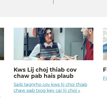
Kws Lij choj thiab cov
F
chaw pab hais plaub
Fi
Saib tagnrho cov kws lij choj thiab
chaw pab txog kev cai lij choj »
u