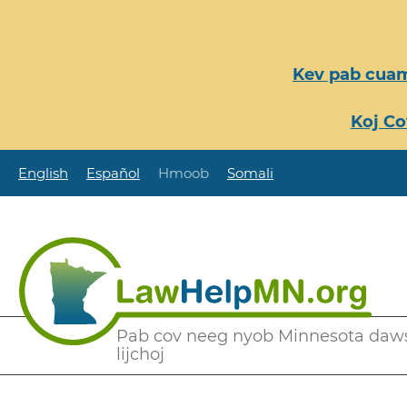
Nhảy
đến
nội
Kev pab cuam
dung
Koj Co
English
Español
Hmoob
Somali
Secondary
Pab cov neeg nyob Minnesota daw
lijchoj
Menu