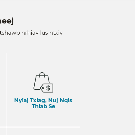
heej
 tshawb nrhiav lus ntxiv
Nyiaj Txiag, Nuj Nqis
Thiab Se