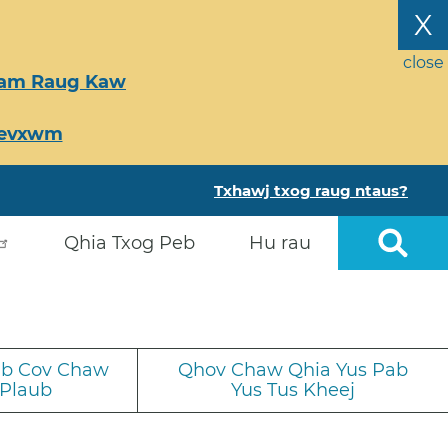
X
close
Tsam Raug Kaw
Ceevxwm
Txhawj txog raug ntaus?
Qhia Txog Peb
Hu rau
iab Cov Chaw
Qhov Chaw Qhia Yus Pab
 Plaub
Yus Tus Kheej