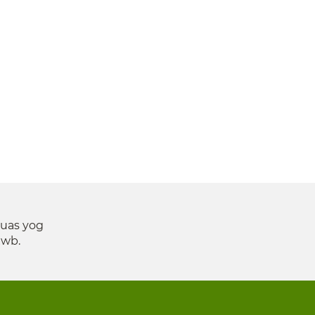
suas yog
xwb.