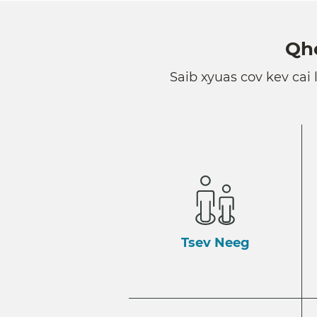
Qho
Saib xyuas cov kev cai 
Tsev Neeg