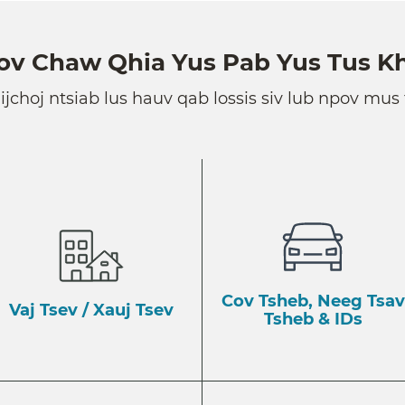
v Chaw Qhia Yus Pab Yus Tus K
lijchoj ntsiab lus hauv qab lossis siv lub npov mus
Cov Tsheb, Neeg Tsav
Vaj Tsev / Xauj Tsev
Tsheb & IDs