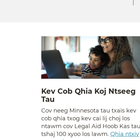
Kev Cob Qhia Koj Ntseeg
Tau
Cov neeg Minnesota tau txais kev
cob qhia txog kev cai lij choj los
ntawm cov Legal Aid Hoob Kas ta
tshaj 100 xyoo los lawm.
Qhia ntxiv