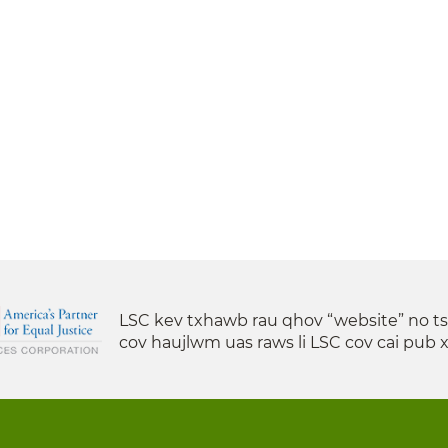
LSC kev txhawb rau qhov “website” no t
cov haujlwm uas raws li LSC cov cai pub 