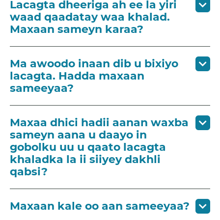
Lacagta dheeriga ah ee la yiri
waad qaadatay waa khalad.
Maxaan sameyn karaa?
Ma awoodo inaan dib u bixiyo
lacagta. Hadda maxaan
sameeyaa?
Maxaa dhici hadii aanan waxba
sameyn aana u daayo in
gobolku uu u qaato lacagta
khaladka la ii siiyey dakhli
qabsi?
Maxaan kale oo aan sameeyaa?