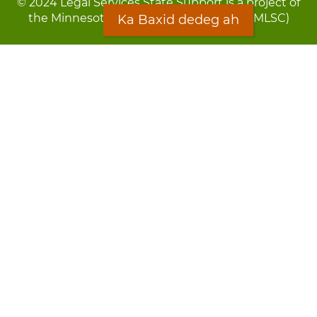
© 2024 Legal Services State Support is a project of
the Minnesota Legal Services Coalition (MLSC)
Ka Baxid dedeg ah
Footer
Qarsoodi ka dhigida macluumaadka
menu
Digniin
Rug Gargaarid
LOON
Staff Directory
Warqada Macluumaadka
Forms
Ka Baxid dedeg ah
Ma ka walwalsan tahay silcin?