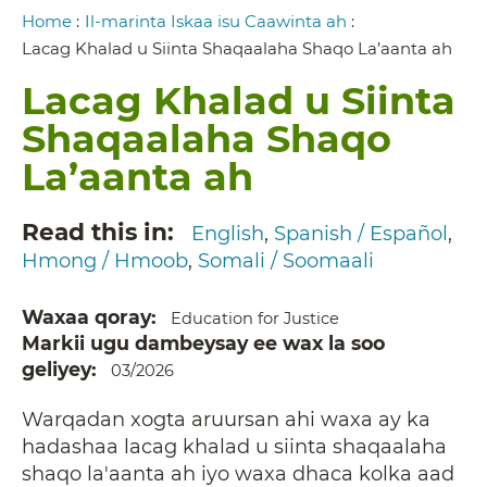
Breadcrumb
Home
:
Il-marinta Iskaa isu Caawinta ah
:
Lacag Khalad u Siinta Shaqaalaha Shaqo La’aanta ah
Lacag Khalad u Siinta
Shaqaalaha Shaqo
La’aanta ah
Read this in
English
Spanish / Español
Hmong / Hmoob
Somali / Soomaali
Waxaa qoray
Education for Justice
Markii ugu dambeysay ee wax la soo
geliyey
03/2026
Warqadan xogta aruursan ahi waxa ay ka
hadashaa lacag khalad u siinta shaqaalaha
shaqo la'aanta ah iyo waxa dhaca kolka aad