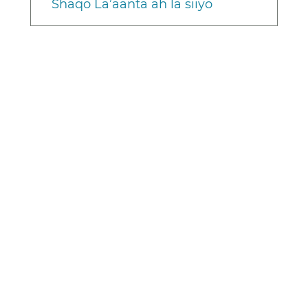
Shaqo La’aanta ah la siiyo