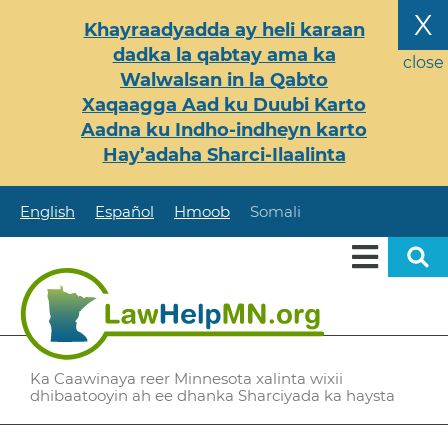
Skip
X
Khayraadyadda ay heli karaan
to
dadka la qabtay ama ka
main
close
Walwalsan in la Qabto
content
Xaqaagga Aad ku Duubi Karto
Aadna ku Indho-indheyn karto
Hay’adaha Sharci-Ilaalinta
English
Español
Hmoob
Somali
Ka Caawinaya reer Minnesota xalinta wixii
dhibaatooyin ah ee dhanka Sharciyada ka haysta