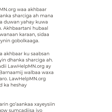
MN.org waa akhbaar
hanka sharciga ah mana
 ka duwan yahay kuwa
n. Akhbaartani hubaal
uwanaan karaan, sidaa
eynin gobolkaaga.
a akhbaar ku saabsan
in dhanka sharciga ah.
adii LawHelpMN.org ay
. Barnaamij walbaa waxa
 karo. LawHelpMN.org
d ka heshay
rin go’aankaa xayeysiin
gow sumcadiisa iyo