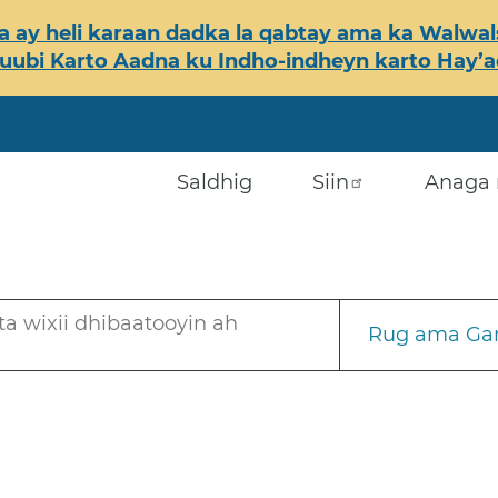
 ay heli karaan dadka la qabtay ama ka Walwals
ubi Karto Aadna ku Indho-indheyn karto Hay’ada
Saldhig
Siin
Anaga 
a wixii dhibaatooyin ah
Rug ama Gar