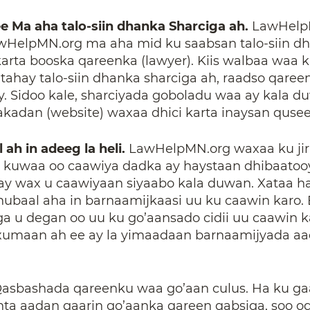
e Ma aha talo-siin dhanka Sharciga ah.
LawHelp
wHelpMN.org ma aha mid ku saabsan talo-siin d
karta booska qareenka (lawyer). Kiis walbaa waa
 tahay talo-siin dhanka sharciga ah, raadso qaree
y. Sidoo kale, sharciyada goboladu waa ay kala d
adan (website) waxaa dhici karta inaysan quse
ah in adeeg la heli.
LawHelpMN.org waxaa ku jir
 kuwaa oo caawiya dadka ay haystaan dhibaatooy
ay wax u caawiyaan siyaabo kala duwan. Xataa h
hubaal aha in barnaamijkaasi uu ku caawin karo
ga u degan oo uu ku go’aansado cidii uu caawin
 xumaan ah ee ay la yimaadaan barnaamijyada aa
asbashada qareenku waa go’aan culus. Ha ku gaa
inta aadan gaarin go’aanka qareen qabsiga, soo o