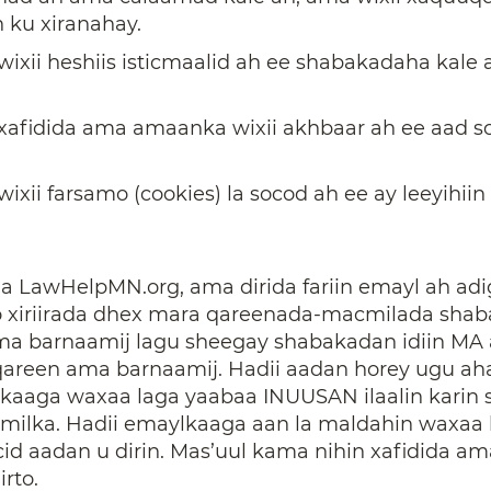
 ku xiranahay.
ixii heshiis isticmaalid ah ee shabakadaha kale a
xafidida ama amaanka wixii akhbaar ah ee aad s
ixii farsamo (cookies) la socod ah ee ay leeyihi
a LawHelpMN.org, ama dirida fariin emayl ah adi
 xiriirada dhex mara qareenada-macmilada sha
ma barnaamij lagu sheegay shabakadan idiin MA a
 qareen ama barnaamij. Hadii aadan horey ugu a
aaga waxaa laga yaabaa INUUSAN ilaalin karin sh
ilka. Hadii emaylkaaga aan la maldahin waxaa 
id aadan u dirin. Mas’uul kama nihin xafidida a
rto.