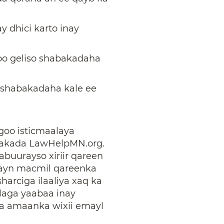
y dhici karto inay
oo geliso shabakadaha
in shabakadaha kale ee
goo isticmaalaya
bakada LawHelpMN.org.
buurayso xiriir qareen
hayn macmil qareenka
arciga ilaaliya xaq ka
laga yaabaa inay
ma amaanka wixii emayl