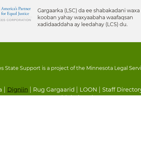
Gargaarka (LSC) da ee shabakadani waxa
kooban yahay waxyaabaha waafaqsan
xadidaaddaha ay leedahay (LCS) du.
s State Support is a project of the Minnesota Legal Serv
a
Digniin
Rug Gargaarid
LOON
Staff Director
Ka Baxid dedeg ah