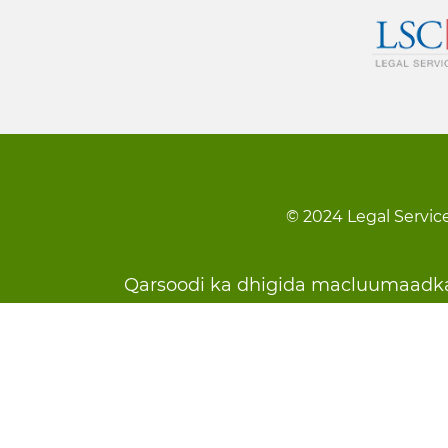
© 2024 Legal Service
Footer
Qarsoodi ka dhigida macluumaadk
menu