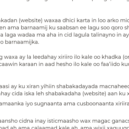
adan (website) waxaa dhici karta in loo arko m
reen ama barnaamij ku saabsan ee lagu soo qoro 
aga wadaa ma aha in cid lagula talinayno in ay
o barnaamijka.
axa ay la leedahay xiriiro ilo kale oo khadka (onl
 caawin karaan in aad hesho ilo kale oo faa’iido k
adaasi ay ku xiran yihiin shabakadayada macnahe
ahay cida iska leh shabakadaha (website) aan ku 
amaanka iyo sugnaanta ama cusboonaanta xiriira
aansho cidna inay isticmaasho wax magac ganac
mad ah ama calaamad kale ah, ama wixii xaquuqd