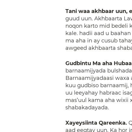
Tani waa akhbaar uun, e
guud uun. Akhbaarta La
noqon karto mid bedeli 
kale. hadii aad u baahan
ma aha in ay cusub taha
awgeed akhbaarta shabak
Gudbintu Ma aha Hubaal 
barnaamijyada bulshada
Barnaamijyadaasi waxa 
kuu gudbiso barnaamij, 
uu leeyahay habraac isa
mas’uul kama aha wixii
shabakadayada.
Xayeysiinta Qareenka.
Q
aad eegtay uun. Ka hor 