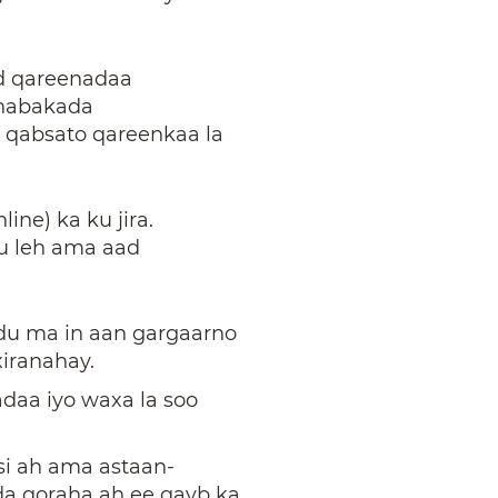
id qareenadaa
shabakada
 qabsato qareenkaa la
ine) ka ku jira.
uu leh ama aad
edu ma in aan gargaarno
xiranahay.
daa iyo waxa la soo
si ah ama astaan-
a qoraha ah ee qayb ka