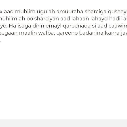
aad muhiim ugu ah amuuraha sharciga quseeya.
uhiim ah oo sharciyan aad lahaan lahayd hadii 
iyo. Ha isaga dirin emayl qareenada si aad caaw
eegaan maalin walba, qareeno badanina kama j
.