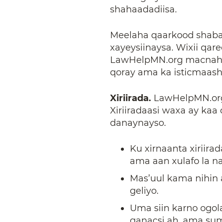
shahaadadiisa.
Meelaha qaarkood shabak
xayeysiinaysa. Wixii qa
LawHelpMN.org macnaha l
qoray ama ka isticmaash
Xiriirada.
LawHelpMN.org w
Xiriiradaasi waxa ay kaa
danaynayso.
Ku xirnaanta xiriir
ama aan xulafo la n
Mas’uul kama nihin 
geliyo.
Uma siin karno ogol
ganacsi ah, ama su