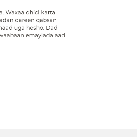
 Waxaa dhici karta
aadan qareen qabsan
imaad uga hesho. Dad
awaabaan emaylada aad