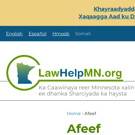
Skip
Khayraadyadda
to
Xaqaagga Aad ku Du
main
content
English
Español
Hmoob
Somali
Secondary
Ka Caawinaya reer Minnesota xalint
ee dhanka Sharciyada ka haysta
Menu
Breadcrumb
Home
:
Afeef
Afeef