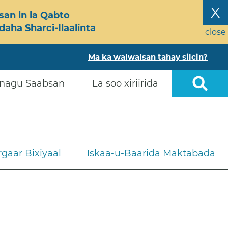
X
an in la Qabto
ha Sharci-Ilaalinta
close
Ma ka walwalsan tahay silcin?
nagu Saabsan
La soo xiriirida
gaar Bixiyaal
Iskaa-u-Baarida Maktabada