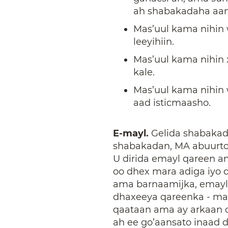
ah shabakadaha aan
Mas’uul kama nihin w
leeyihiin.
Mas’uul kama nihin 
kale.
Mas’uul kama nihin w
aad isticmaasho.
E-mayl.
Gelida shabakad
shabakadan, MA abuurto
U dirida emayl qareen a
oo dhex mara adiga iyo
ama barnaamijka, emaylk
dhaxeeya qareenka - mam
qaataan ama ay arkaan c
ah ee go’aansato inaad di