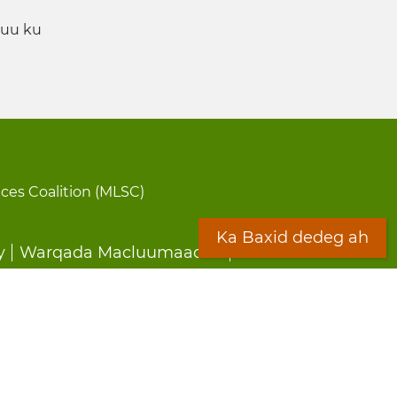
 uu ku
ices Coalition (MLSC)
Ka Baxid dedeg ah
y
Warqada Macluumaadka
Forms