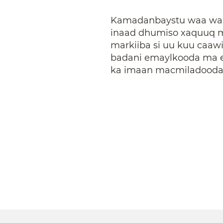
Kamadanbaystu waa wax 
inaad dhumiso xaquuq m
markiiba si uu kuu caaw
badani emaylkooda ma 
ka imaan macmiladooda