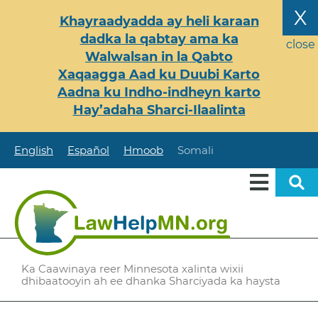
Skip
X
Khayraadyadda ay heli karaan
to
dadka la qabtay ama ka
main
close
Walwalsan in la Qabto
content
Xaqaagga Aad ku Duubi Karto
Aadna ku Indho-indheyn karto
Hay’adaha Sharci-Ilaalinta
English
Español
Hmoob
Somali
Ka Caawinaya reer Minnesota xalinta wixii
dhibaatooyin ah ee dhanka Sharciyada ka haysta