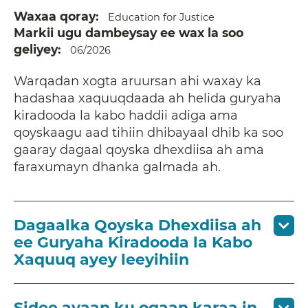
Waxaa qoray
Education for Justice
Markii ugu dambeysay ee wax la soo
geliyey
06/2026
Warqadan xogta aruursan ahi waxay ka
hadashaa xaquuqdaada ah helida guryaha
kiradooda la kabo haddii adiga ama
qoyskaagu aad tihiin dhibayaal dhib ka soo
gaaray dagaal qoyska dhexdiisa ah ama
faraxumayn dhanka galmada ah.
Dagaalka Qoyska Dhexdiisa ah
ee Guryaha Kiradooda la Kabo
Xaquuq ayey leeyihiin
Sidee ayaan ku ogaan karaa in