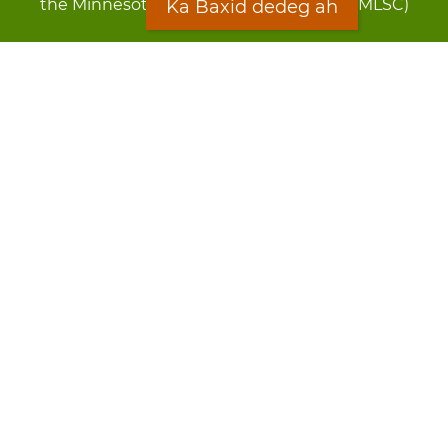
the Minnesota Legal Services Coalition (MLSC)
Ka Baxid dedeg ah
Footer
Qarsoodi ka dhigida macluumaadka
menu
Digniin
Rug Gargaarid
LOON
Staff Directory
Warqada Macluumaadka
Forms
Ka Baxid dedeg ah
Ma ka walwalsan tahay silcin?