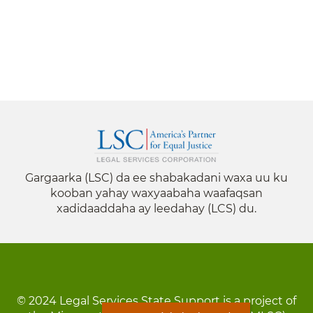
Gargaarka (LSC) da ee shabakadani waxa uu ku
kooban yahay waxyaabaha waafaqsan
xadidaaddaha ay leedahay (LCS) du.
© 2024 Legal Services State Support is a project of