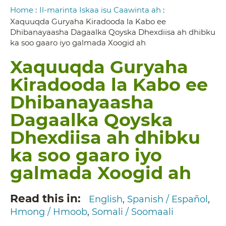
Breadcrumb
Home
:
Il-marinta Iskaa isu Caawinta ah
:
Xaquuqda Guryaha Kiradooda la Kabo ee
Dhibanayaasha Dagaalka Qoyska Dhexdiisa ah dhibku
ka soo gaaro iyo galmada Xoogid ah
Xaquuqda Guryaha
Kiradooda la Kabo ee
Dhibanayaasha
Dagaalka Qoyska
Dhexdiisa ah dhibku
ka soo gaaro iyo
galmada Xoogid ah
Read this in
English
Spanish / Español
Hmong / Hmoob
Somali / Soomaali