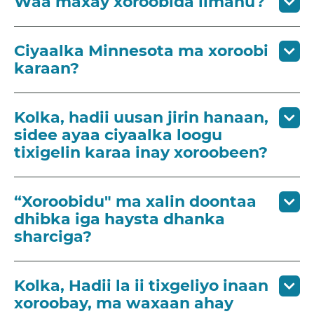
Waa maxay xoroobida ilmahu?
Ciyaalka Minnesota ma xoroobi
karaan?
Kolka, hadii uusan jirin hanaan,
sidee ayaa ciyaalka loogu
tixigelin karaa inay xoroobeen?
“Xoroobidu" ma xalin doontaa
dhibka iga haysta dhanka
sharciga?
Kolka, Hadii la ii tixgeliyo inaan
xoroobay, ma waxaan ahay