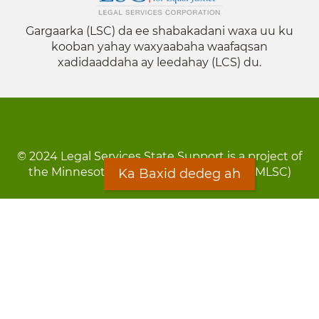
Gargaarka (LSC) da ee shabakadani waxa uu ku
kooban yahay waxyaabaha waafaqsan
xadidaaddaha ay leedahay (LCS) du.
© 2024 Legal Services State Support is a project of
the Minnesota Legal Services Coalition (MLSC)
Ka Baxid dedeg ah
Footer
Qarsoodi ka dhigida macluumaadka
menu
Digniin
Rug Gargaarid
LOON
Staff Directory
Warqada Macluumaadka