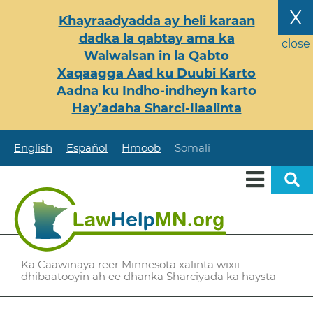
Skip
X
Khayraadyadda ay heli karaan
to
dadka la qabtay ama ka
main
close
Walwalsan in la Qabto
content
Xaqaagga Aad ku Duubi Karto
Aadna ku Indho-indheyn karto
Hay’adaha Sharci-Ilaalinta
English
Español
Hmoob
Somali
Ka Caawinaya reer Minnesota xalinta wixii
dhibaatooyin ah ee dhanka Sharciyada ka haysta