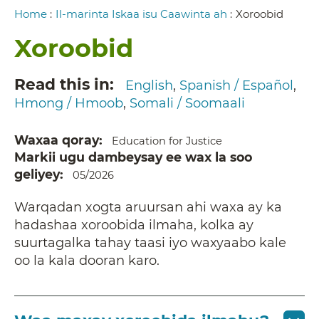
Breadcrumb
Home
:
Il-marinta Iskaa isu Caawinta ah
:
Xoroobid
Xoroobid
Read this in
English
Spanish / Español
Hmong / Hmoob
Somali / Soomaali
Waxaa qoray
Education for Justice
Markii ugu dambeysay ee wax la soo
geliyey
05/2026
Warqadan xogta aruursan ahi waxa ay ka
hadashaa xoroobida ilmaha, kolka ay
suurtagalka tahay taasi iyo waxyaabo kale
oo la kala dooran karo.