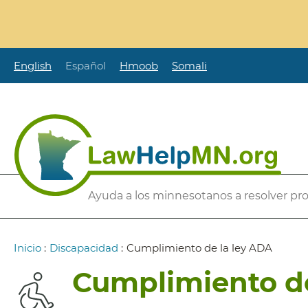
Pasar
al
contenido
principal
English
Español
Hmoob
Somali
Secondary
Ayuda a los minnesotanos a resolver pr
Menu
Ruta
Inicio
:
Discapacidad
:
Cumplimiento de la ley ADA
de
Cumplimiento de
navegación