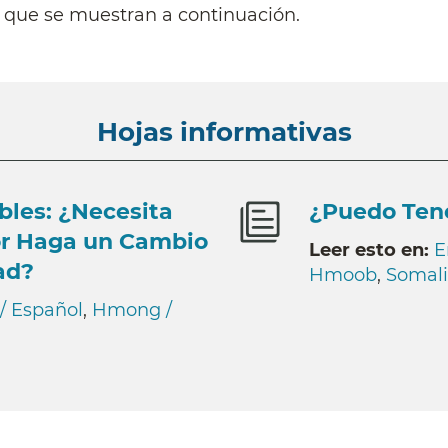
a que se muestran a continuación.
Hojas informativas
les: ¿Necesita
¿Puedo Ten
or Haga un Cambio
Leer esto en:
E
ad?
Hmoob
,
Somali
/ Español
,
Hmong /