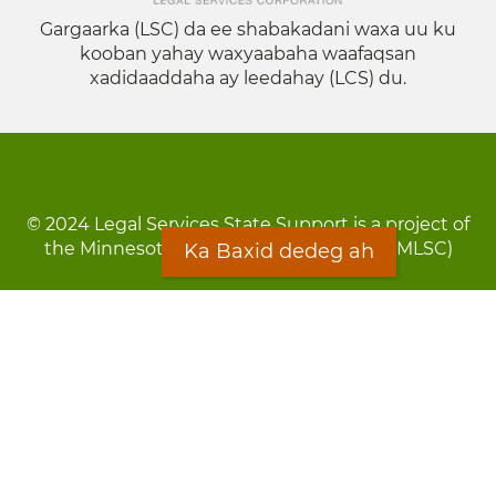
Gargaarka (LSC) da ee shabakadani waxa uu ku
kooban yahay waxyaabaha waafaqsan
xadidaaddaha ay leedahay (LCS) du.
© 2024 Legal Services State Support is a project of
the Minnesota Legal Services Coalition (MLSC)
Ka Baxid dedeg ah
Footer
Qarsoodi ka dhigida macluumaadka
menu
Digniin
Rug Gargaarid
LOON
Staff Directory
Warqada Macluumaadka