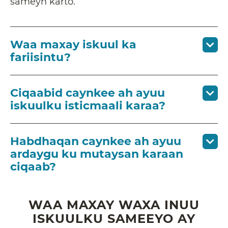
sameyn karto.
Waa maxay iskuul ka
fariisintu?
Ciqaabid caynkee ah ayuu
iskuulku isticmaali karaa?
Habdhaqan caynkee ah ayuu
ardaygu ku mutaysan karaan
ciqaab?
WAA MAXAY WAXA INUU
ISKUULKU SAMEEYO AY