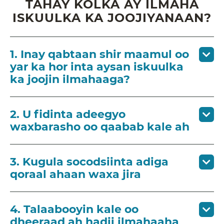
TAHAY KOLKA AY ILMAHA
ISKUULKA KA JOOJIYANAAN?
1. Inay qabtaan shir maamul oo
yar ka hor inta aysan iskuulka
ka joojin ilmahaaga?
2. U fidinta adeegyo
waxbarasho oo qaabab kale ah
3. Kugula socodsiinta adiga
qoraal ahaan waxa jira
4. Talaabooyin kale oo
dheeraad ah hadii ilmahaaha