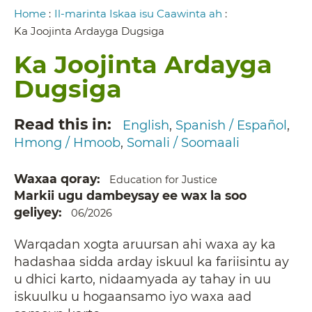
Breadcrumb
Home
:
Il-marinta Iskaa isu Caawinta ah
:
Ka Joojinta Ardayga Dugsiga
Ka Joojinta Ardayga
Dugsiga
Read this in
English
Spanish / Español
Hmong / Hmoob
Somali / Soomaali
Waxaa qoray
Education for Justice
Markii ugu dambeysay ee wax la soo
geliyey
06/2026
Warqadan xogta aruursan ahi waxa ay ka
hadashaa sidda arday iskuul ka fariisintu ay
u dhici karto, nidaamyada ay tahay in uu
iskuulku u hogaansamo iyo waxa aad