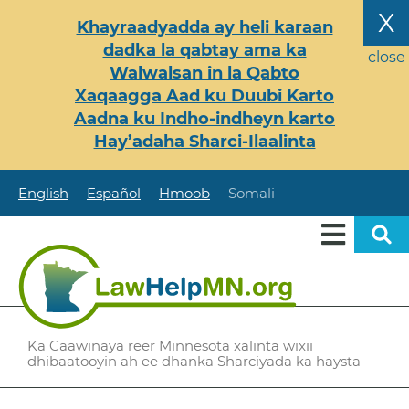
Skip
X
Khayraadyadda ay heli karaan
to
dadka la qabtay ama ka
main
close
Walwalsan in la Qabto
content
Xaqaagga Aad ku Duubi Karto
Aadna ku Indho-indheyn karto
Hay’adaha Sharci-Ilaalinta
English
Español
Hmoob
Somali
Ka Caawinaya reer Minnesota xalinta wixii
dhibaatooyin ah ee dhanka Sharciyada ka haysta