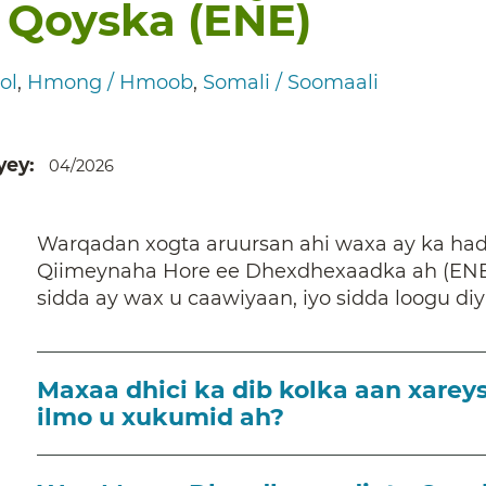
 Qoyska (ENE)
ol
Hmong / Hmoob
Somali / Soomaali
yey
04/2026
Warqadan xogta aruursan ahi waxa ay ka h
Qiimeynaha Hore ee Dhexdhexaadka ah (ENE)
sidda ay wax u caawiyaan, iyo sidda loogu d
Maxaa dhici ka dib kolka aan xarey
ilmo u xukumid ah?