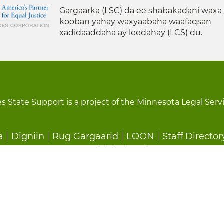
Gargaarka (LSC) da ee shabakadani waxa
kooban yahay waxyaabaha waafaqsan
xadidaaddaha ay leedahay (LCS) du.
s State Support is a project of the Minnesota Legal Serv
a
Digniin
Rug Gargaarid
LOON
Staff Director
Ka Baxid dedeg ah