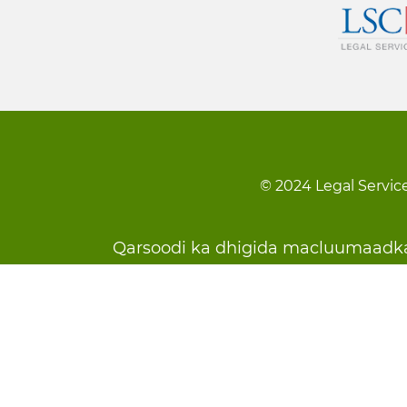
© 2024 Legal Service
Footer
Qarsoodi ka dhigida macluumaadk
menu