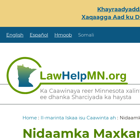
Skip
Khayraadyadda
to
Xaqaagga Aad ku Du
main
content
English
Español
Hmoob
Somali
Secondary
Ka Caawinaya reer Minnesota xalint
ee dhanka Sharciyada ka haysta
Menu
Breadcrumb
Home
:
Il-marinta Iskaa isu Caawinta ah
:
Nidaamk
Nidaamka Maxka