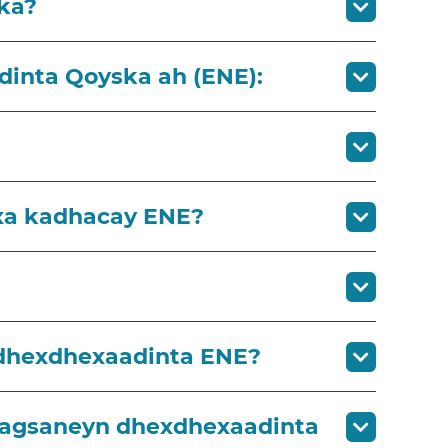
ka?
dinta Qoyska ah (ENE):
a kadhacay ENE?
 dhexdhexaadinta ENE?
aagsaneyn dhexdhexaadinta