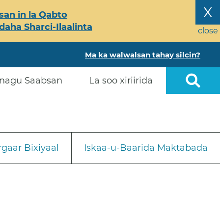
X
an in la Qabto
ha Sharci-Ilaalinta
close
Ma ka walwalsan tahay silcin?
nagu Saabsan
La soo xiriirida
gaar Bixiyaal
Iskaa-u-Baarida Maktabada