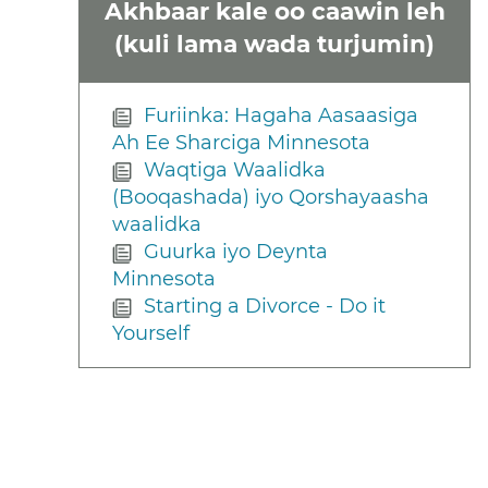
Akhbaar kale oo caawin leh
(kuli lama wada turjumin)
Furiinka: Hagaha Aasaasiga
Ah Ee Sharciga Minnesota
Waqtiga Waalidka
(Booqashada) iyo Qorshayaasha
waalidka
Guurka iyo Deynta
Minnesota
Starting a Divorce - Do it
Yourself