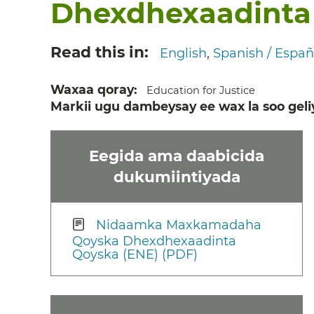
Dhexdhexaadinta
Read this in
English
Spanish / Españ
Waxaa qoray
Education for Justice
Markii ugu dambeysay ee wax la soo geli
Eegida ama daabicida
dukumiintiyada
Nidaamka Maxkamadaha
Qoyska Dhexdhexaadinta
Qoyska (ENE) (PDF)