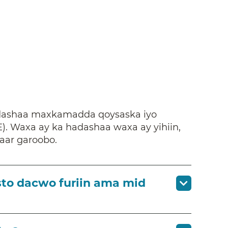
adashaa maxkamadda qoysaska iyo
. Waxa ay ka hadashaa waxa ay yihiin,
iyaar garoobo.
sto dacwo furiin ama mid