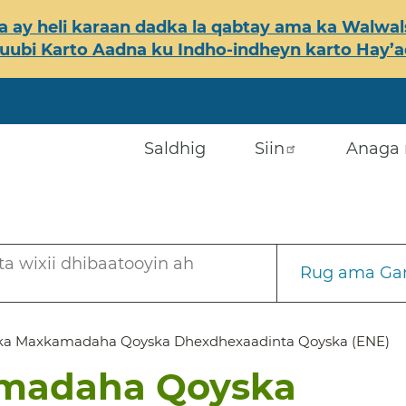
 ay heli karaan dadka la qabtay ama ka Walwals
ubi Karto Aadna ku Indho-indheyn karto Hay’ada
Saldhig
Siin
Anaga 
a wixii dhibaatooyin ah
Rug ama Gar
a Maxkamadaha Qoyska Dhexdhexaadinta Qoyska (ENE)
madaha Qoyska