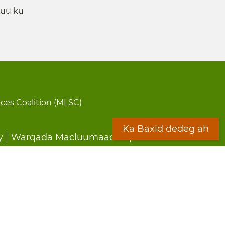
 uu ku
ices Coalition (MLSC)
Ka Baxid dedeg ah
y
Warqada Macluumaadka
Forms