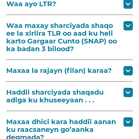
Waa ayo LTR?
Waa maxay sharciyada shaqo
ee la xiriira TLR oo aad ku heli
karto Gargaar Cunto (SNAP) oo
ka badan 3 bilood?
Maxaa la rajayn (filan) karaa?
Haddii sharciyada shaqadu
adiga ku khuseeyaan . . .
Maxaa dhici kara haddii aanan
ku raacsaneyn go’aanka
degmada?