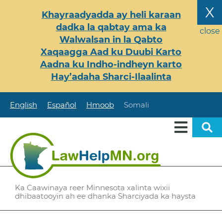
Skip
X
Khayraadyadda ay heli karaan
to
dadka la qabtay ama ka
main
close
Walwalsan in la Qabto
content
Xaqaagga Aad ku Duubi Karto
Aadna ku Indho-indheyn karto
Hay’adaha Sharci-Ilaalinta
English
Español
Hmoob
Somali
Ka Caawinaya reer Minnesota xalinta wixii
dhibaatooyin ah ee dhanka Sharciyada ka haysta