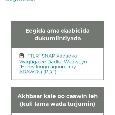
Eegida ama daabicida
dukumiintiyada
“TLR” SNAP Xadadka
Waqtiga ee Dadka Waaweyn
(Horey loogu aqoon jiray
ABAWDs) (PDF)
Akhbaar kale oo caawin leh
(kuli lama wada turjumin)