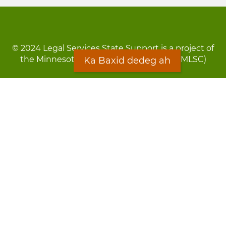
© 2024 Legal Services State Support is a project of
the Minnesota Legal Services Coalition (MLSC)
Ka Baxid dedeg ah
Footer
Qarsoodi ka dhigida macluumaadka
menu
Digniin
Rug Gargaarid
LOON
Staff Directory
Warqada Macluumaadka
Forms
Ka Baxid dedeg ah
Ma ka walwalsan tahay silcin?