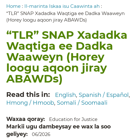
Breadcrumb
Home
:
Il-marinta Iskaa isu Caawinta ah
:
“TLR” SNAP Xadadka Waqtiga ee Dadka Waaweyn
(Horey loogu aqoon jiray ABAWDs)
“TLR” SNAP Xadadka
Waqtiga ee Dadka
Waaweyn (Horey
loogu aqoon jiray
ABAWDs)
Read this in
English
Spanish / Español
Hmong / Hmoob
Somali / Soomaali
Waxaa qoray
Education for Justice
Markii ugu dambeysay ee wax la soo
geliyey
06/2026