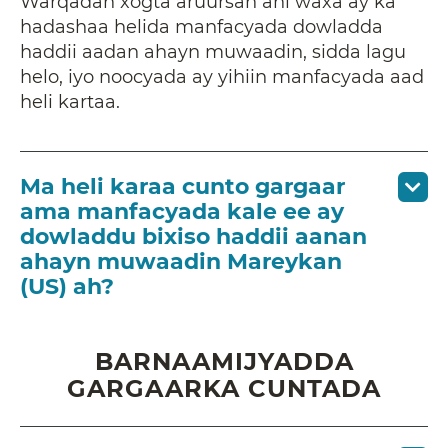
Warqadan xogta aruursan ahi waxa ay ka
hadashaa helida manfacyada dowladda
haddii aadan ahayn muwaadin, sidda lagu
helo, iyo noocyada ay yihiin manfacyada aad
heli kartaa.
Ma heli karaa cunto gargaar
ama manfacyada kale ee ay
dowladdu bixiso haddii aanan
ahayn muwaadin Mareykan
(US) ah?
BARNAAMIJYADDA
GARGAARKA CUNTADA