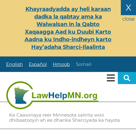
Skip
X
Khayraadyadda ay heli karaan
to
dadka la qabtay ama ka
main
close
Walwalsan in la Qabto
content
Xaqaagga Aad ku Duubi Karto
Aadna ku Indho-indheyn karto
Hay’adaha Sharci-Ilaalinta
English
Español
Hmoob
Somali
Ka Caawinaya reer Minnesota xalinta wixii
dhibaatooyin ah ee dhanka Sharciyada ka haysta