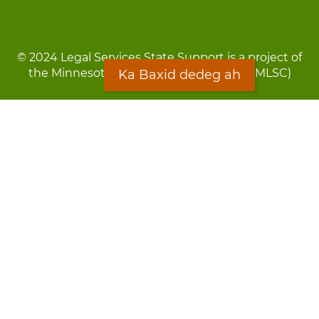
© 2024 Legal Services State Support is a project of
the Minnesota Legal Services Coalition (MLSC)
Ka Baxid dedeg ah
Footer
Qarsoodi ka dhigida macluumaadka
menu
Digniin
Rug Gargaarid
LOON
Staff Directory
Warqada Macluumaadka
Forms
Ka Baxid dedeg ah
Ma ka walwalsan tahay silcin?