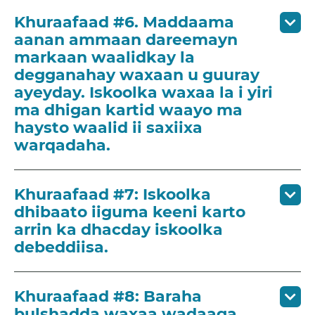
Khuraafaad #6. Maddaama
aanan ammaan dareemayn
markaan waalidkay la
degganahay waxaan u guuray
ayeyday. Iskoolka waxaa la i yiri
ma dhigan kartid waayo ma
haysto waalid ii saxiixa
warqadaha.
Khuraafaad #7: Iskoolka
dhibaato iiguma keeni karto
arrin ka dhacday iskoolka
debeddiisa.
Khuraafaad #8: Baraha
bulshadda waxaa wadaaga