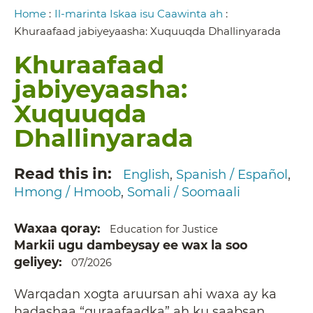
Breadcrumb
Home
:
Il-marinta Iskaa isu Caawinta ah
:
Khuraafaad jabiyeyaasha: Xuquuqda Dhallinyarada
Khuraafaad
jabiyeyaasha:
Xuquuqda
Dhallinyarada
Read this in
English
Spanish / Español
Hmong / Hmoob
Somali / Soomaali
Waxaa qoray
Education for Justice
Markii ugu dambeysay ee wax la soo
geliyey
07/2026
Warqadan xogta aruursan ahi waxa ay ka
hadashaa “quraafaadka” ah ku saabsan