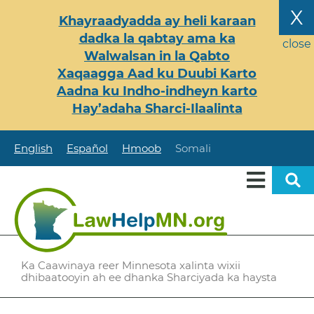
Skip
X
Khayraadyadda ay heli karaan
to
dadka la qabtay ama ka
main
close
Walwalsan in la Qabto
content
Xaqaagga Aad ku Duubi Karto
Aadna ku Indho-indheyn karto
Hay’adaha Sharci-Ilaalinta
English
Español
Hmoob
Somali
Ka Caawinaya reer Minnesota xalinta wixii
dhibaatooyin ah ee dhanka Sharciyada ka haysta