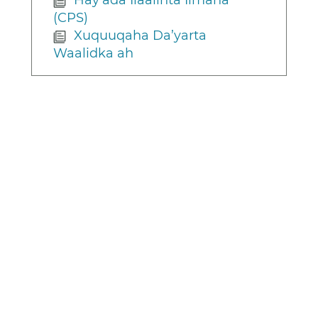
Hay’ada Ilaalinta Ilmaha
(CPS)
Xuquuqaha Da’yarta
Waalidka ah