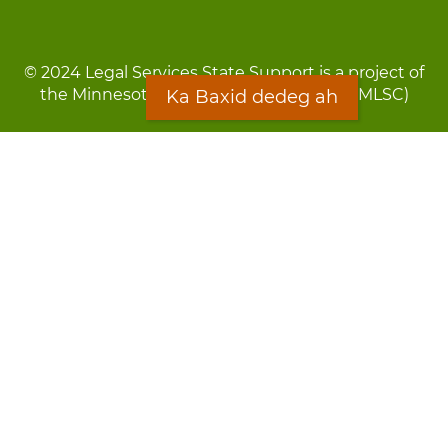
© 2024 Legal Services State Support is a project of
the Minnesota Legal Services Coalition (MLSC)
Ka Baxid dedeg ah
Footer
Qarsoodi ka dhigida macluumaadka
menu
Digniin
Rug Gargaarid
LOON
Staff Directory
Warqada Macluumaadka
Forms
Ka Baxid dedeg ah
Ma ka walwalsan tahay silcin?