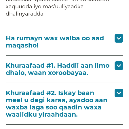
xaquuqda iyo mas’uuliyaadka
dhalinyaradda.
Ha rumayn wax walba oo aad
maqasho!
Khuraafaad #1. Haddii aan ilmo
dhalo, waan xoroobayaa.
Khuraafaad #2. Iskay baan
meel u degi karaa, ayadoo aan
waxba laga soo qaadin waxa
waalidku yiraahdaan.