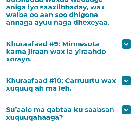
aniga iyo saaxiibbaday, wax
walba oo aan soo dhigona
annaga ayuu naga dhexeyaa.
Khuraafaad #9: Minnesota
kama jiraan wax la yiraahdo
xorayn.
Khuraafaad #10: Carruurtu wax
xuquuq ah ma leh.
Su’aalo ma qabtaa ku saabsan
xuquuqahaaga?