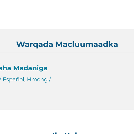
Warqada Macluumaadka
ha Madaniga
/ Español
,
Hmong /