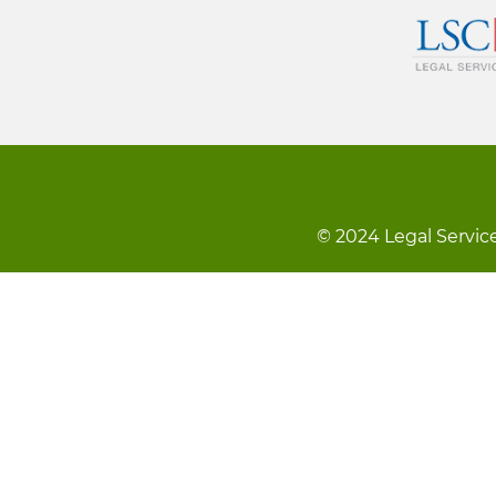
© 2024 Legal Service
Footer
Qarsoodi ka dhigida macluumaadk
menu