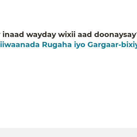
inaad wayday wixii aad doonaysay?
iiwaanada Rugaha iyo Gargaar-bix