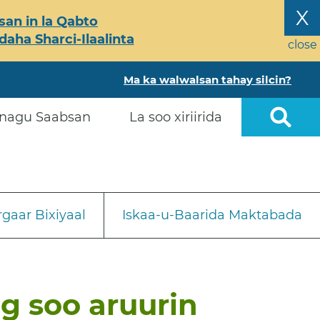
X
an in la Qabto
ha Sharci-Ilaalinta
close
Ma ka walwalsan tahay silcin?
nagu Saabsan
La soo xiriirida
gaar Bixiyaal
Iskaa-u-Baarida Maktabada
 soo aruurin