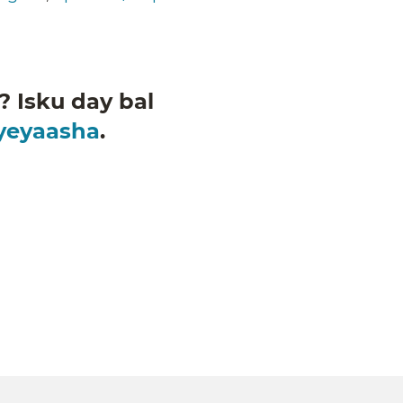
 Isku day bal
iyeyaasha
.