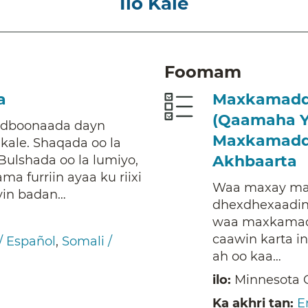
Ilo Kale
Foomam
a
Maxkamadd
(Qaamaha Y
udboonaada dayn
Maxkamadda
ale. Shaqada oo la
Akhbaarta
ulshada oo la lumiyo,
ma furriin ayaa ku riixi
Waa maxay m
yin badan…
dhexdhexaadi
waa maxkamad k
caawin karta i
/ Español
,
Somali /
ah oo kaa…
ilo:
Minnesota 
Ka akhri tan:
E