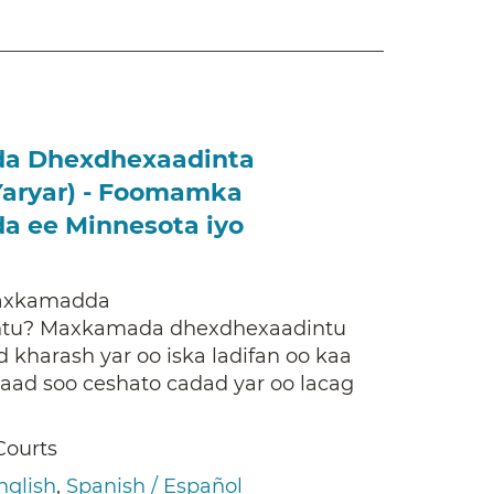
a Dhexdhexaadinta
aryar) - Foomamka
 ee Minnesota iyo
axkamadda
ntu? Maxkamada dhexdhexaadintu
harash yar oo iska ladifan oo kaa
naad soo ceshato cadad yar oo lacag
Courts
nglish
,
Spanish / Español