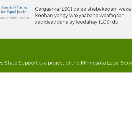
Gargaarka (LSC) da ee shabakadani waxa
kooban yahay waxyaabaha waafaqsan
xadidaaddaha ay leedahay (LCS) du.
s State Support is a project of the Minnesota Legal Serv
a
Digniin
Rug Gargaarid
LOON
Staff Director
Ka Baxid dedeg ah