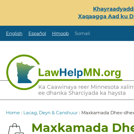
Skip
Khayraadyadda
to
Xaqaagga Aad ku Du
main
content
English
Español
Hmoob
Somali
Secondary
Ka Caawinaya reer Minnesota xalint
ee dhanka Sharciyada ka haysta
Menu
Breadcrumb
Home
:
Lacag, Deyn & Canshuur
:
Maxkamada Dhex-dhexaa
Maxkamada Dhex