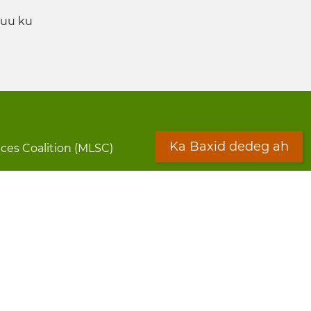
 uu ku
Ka Baxid dedeg ah
ices Coalition (MLSC)
y
Warqada Macluumaadka
Forms