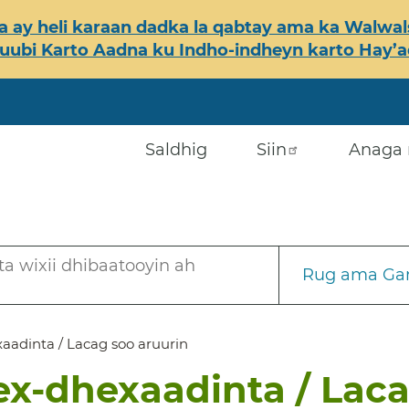
 ay heli karaan dadka la qabtay ama ka Walwals
ubi Karto Aadna ku Indho-indheyn karto Hay’ada
Saldhig
Siin
Anaga 
a wixii dhibaatooyin ah
Rug ama Gar
dinta / Lacag soo aruurin
-dhexaadinta / Lacag