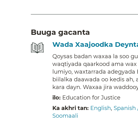
Buuga gacanta
Wada Xaajoodka Deynt
Qoysas badan waxaa la soo g
waqtiyada qaarkood ama wax k
lumiyo, waxtarrada adegyada B
biilalka daawada oo kedis ah, a
kara dayn. Waxaa jira waddoo
ilo:
Education for Justice
Ka akhri tan:
English
,
Spanish 
Soomaali