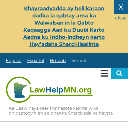
Skip
X
Khayraadyadda ay heli karaan
to
dadka la qabtay ama ka
main
close
Walwalsan in la Qabto
content
Xaqaagga Aad ku Duubi Karto
Aadna ku Indho-indheyn karto
Hay’adaha Sharci-Ilaalinta
English
Español
Hmoob
Somali
Ka Caawinaya reer Minnesota xalinta wixii
dhibaatooyin ah ee dhanka Sharciyada ka haysta