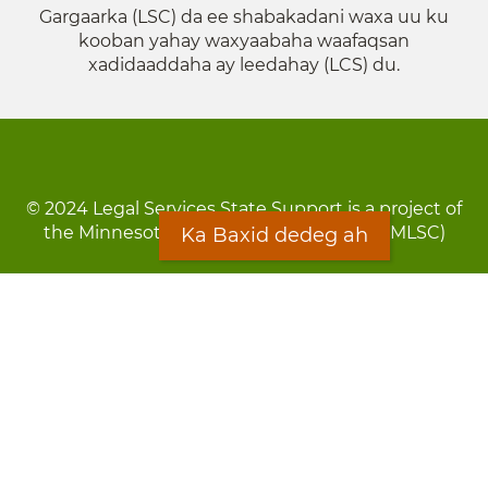
Gargaarka (LSC) da ee shabakadani waxa uu ku
kooban yahay waxyaabaha waafaqsan
xadidaaddaha ay leedahay (LCS) du.
© 2024 Legal Services State Support is a project of
the Minnesota Legal Services Coalition (MLSC)
Ka Baxid dedeg ah
Footer
Qarsoodi ka dhigida macluumaadka
menu
Digniin
Rug Gargaarid
LOON
Staff Directory
Warqada Macluumaadka
Forms
Ka Baxid dedeg ah