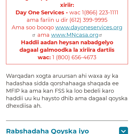
xiriir:
Day One Services -
wac 1(866) 223-1111
ama fariin u dir (612) 399-9995
Ama soo booqo
www.dayoneservices.org
ama
www.MNcasa.org
Haddii aadan heysan nabadgelyo
dagaal galmoodka la xiriira dartiis
wac:
1 (800) 656-4673
Warqadan xogta aruursan ahi waxa ay ka
hadashaa sidda qorshahaaga shaqada ee
MFIP ka ama kan FSS ka loo bedeli karo
haddii uu ku haysto dhib ama dagaal qoyska
dhexdiisa ah.
Rabshadaha Qoyska iyo