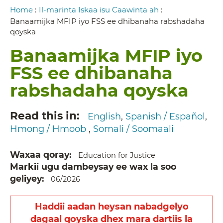
Breadcrumb
Home
:
Il-marinta Iskaa isu Caawinta ah
:
Banaamijka MFIP iyo FSS ee dhibanaha rabshadaha
qoyska
Banaamijka MFIP iyo
FSS ee dhibanaha
rabshadaha qoyska
Read this in
English
Spanish / Español
Hmong / Hmoob
Somali / Soomaali
Waxaa qoray
Education for Justice
Markii ugu dambeysay ee wax la soo
geliyey
06/2026
Haddii aadan heysan nabadgelyo
dagaal qoyska dhex mara dartiis la