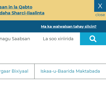
X
an in la Qabto
ha Sharci-Ilaalinta
close
Ma ka walwalsan tahay silcin?
nagu Saabsan
La soo xiriirida
gaar Bixiyaal
Iskaa-u-Baarida Maktabada