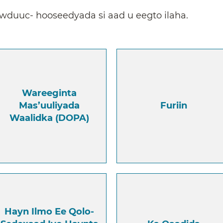
duuc- hooseedyada si aad u eegto ilaha.
Wareeginta
Mas’uuliyada
Furiin
Waalidka (DOPA)
Hayn Ilmo Ee Qolo-