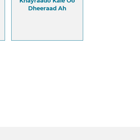
Khayraado Kale Oo
Dheeraad Ah