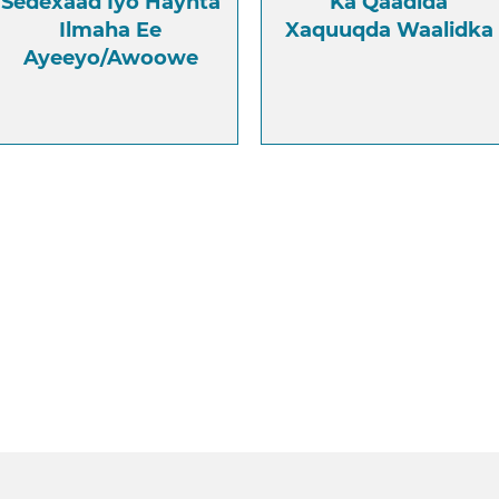
Sedexaad Iyo Haynta
Ka Qaadida
Ilmaha Ee
Xaquuqda Waalidka
Ayeeyo/Awoowe