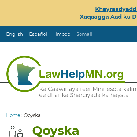
Skip
Khayraadyadda
to
Xaqaagga Aad ku Du
main
content
English
Español
Hmoob
Somali
Secondary
Ka Caawinaya reer Minnesota xalint
ee dhanka Sharciyada ka haysta
Menu
Breadcrumb
Home
:
Qoyska
Qoyska