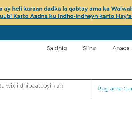
 ay heli karaan dadka la qabtay ama ka Walwals
ubi Karto Aadna ku Indho-indheyn karto Hay’ada
Saldhig
Siin
Anaga 
a wixii dhibaatooyin ah
Rug ama Gar