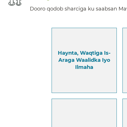
Dooro qodob sharciga ku saabsan Maw
Haynta, Waqtiga Is-
Araga Waalidka Iyo
Ilmaha