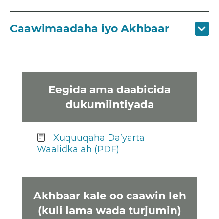
Caawimaadaha iyo Akhbaar
Eegida ama daabicida
dukumiintiyada
Xuquuqaha Da’yarta
Waalidka ah (PDF)
Akhbaar kale oo caawin leh
(kuli lama wada turjumin)