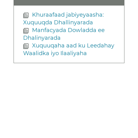
Khuraafaad jabiyeyaasha:
Xuquuqda Dhallinyarada
Manfacyada Dowladda ee
Dhalinyarada
Xuquuqaha aad ku Leedahay
Waalidka iyo Ilaaliyaha