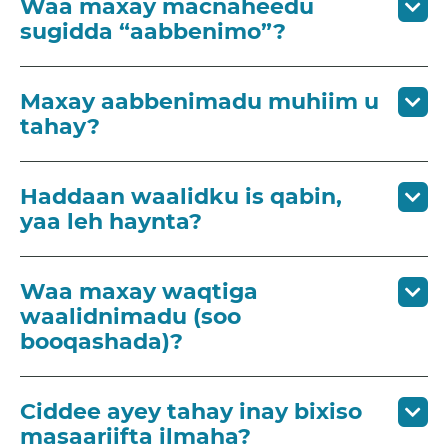
Waa maxay macnaheedu
sugidda “aabbenimo”?
Maxay aabbenimadu muhiim u
tahay?
Haddaan waalidku is qabin,
yaa leh haynta?
Waa maxay waqtiga
waalidnimadu (soo
booqashada)?
Ciddee ayey tahay inay bixiso
masaariifta ilmaha?