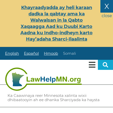
Skip
X
Khayraadyadda ay heli karaan
to
dadka la qabtay ama ka
main
close
Walwalsan in la Qabto
content
Xaqaagga Aad ku Duubi Karto
Aadna ku Indho-indheyn karto
Hay’adaha Sharci-Ilaalinta
English
Español
Hmoob
Somali
Ka Caawinaya reer Minnesota xalinta wixii
dhibaatooyin ah ee dhanka Sharciyada ka haysta