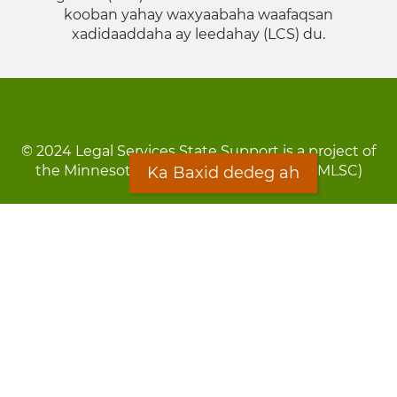
kooban yahay waxyaabaha waafaqsan
xadidaaddaha ay leedahay (LCS) du.
© 2024 Legal Services State Support is a project of
the Minnesota Legal Services Coalition (MLSC)
Ka Baxid dedeg ah
Footer
Qarsoodi ka dhigida macluumaadka
menu
Digniin
Rug Gargaarid
LOON
Staff Directory
Warqada Macluumaadka
Forms
Ka Baxid dedeg ah