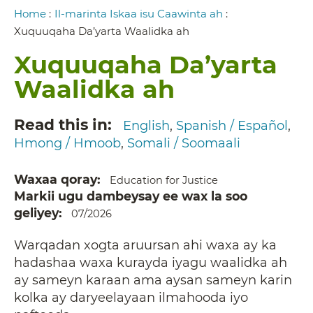
Breadcrumb
Home
:
Il-marinta Iskaa isu Caawinta ah
:
Xuquuqaha Da’yarta Waalidka ah
Xuquuqaha Da’yarta
Waalidka ah
Read this in
English
Spanish / Español
Hmong / Hmoob
Somali / Soomaali
Waxaa qoray
Education for Justice
Markii ugu dambeysay ee wax la soo
geliyey
07/2026
Warqadan xogta aruursan ahi waxa ay ka
hadashaa waxa kurayda iyagu waalidka ah
ay sameyn karaan ama aysan sameyn karin
kolka ay daryeelayaan ilmahooda iyo