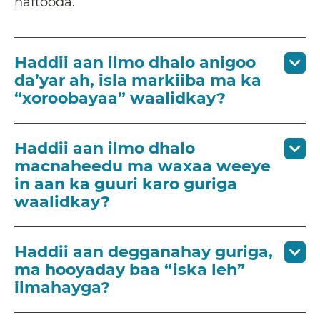
naftooda.
Haddii aan ilmo dhalo anigoo
da’yar ah, isla markiiba ma ka
“xoroobayaa” waalidkay?
Haddii aan ilmo dhalo
macnaheedu ma waxaa weeye
in aan ka guuri karo guriga
waalidkay?
Haddii aan degganahay guriga,
ma hooyaday baa “iska leh”
ilmahayga?