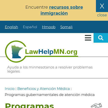
Pasar
X
Encuentre
recursos sobre
al
inmigración
contenido
close
principal
English
Español
Hmoob
Somali
Ayuda a los minnesotanos a resolver problemas
legales
Ruta
Inicio
:
Beneficios y Atención Médica
:
de
Programas gubernamentales de atención médica
navegación
Programas