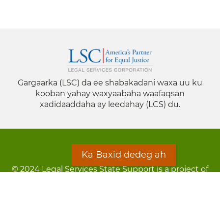
Gargaarka (LSC) da ee shabakadani waxa uu ku
kooban yahay waxyaabaha waafaqsan
xadidaaddaha ay leedahay (LCS) du.
Ka Baxid dedeg ah
© 2024 Legal Services State Support is a project of
the Minnesota Legal Services Coalition (MLSC)
Footer
Qarsoodi ka dhigida macluumaadka