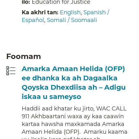
ilo:
Education for Justice
Ka akhri tan:
English
,
Spanish /
Español
,
Somali / Soomaali
Foomam
Amarka Amaan Helida (OFP)
ee dhanka ka ah Dagaalka
Qoyska Dhexdiisa ah – Adigu
iskaa u sameyso
Haddii aad khatar ku jirto, WAC CALL
911 Akhbaartani waxa ay kaa caawin
kartaa hawsha maxkamada Amarka
Amaan Helida (OFP). Amarku kaama