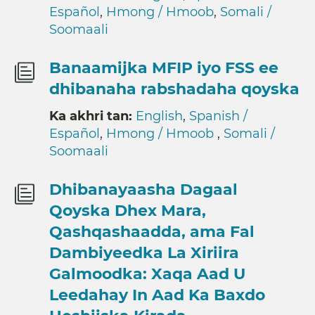
Español
,
Hmong / Hmoob
,
Somali /
Soomaali
Banaamijka MFIP iyo FSS ee
dhibanaha rabshadaha qoyska
Ka akhri tan:
English
,
Spanish /
Español
,
Hmong / Hmoob
,
Somali /
Soomaali
Dhibanayaasha Dagaal
Qoyska Dhex Mara,
Qashqashaadda, ama Fal
Dambiyeedka La Xiriira
Galmoodka: Xaqa Aad U
Leedahay In Aad Ka Baxdo