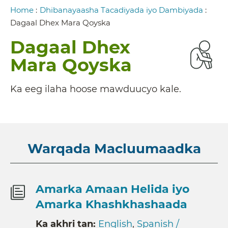
Breadcrumb
Home
:
Dhibanayaasha Tacadiyada iyo Dambiyada
:
Dagaal Dhex Mara Qoyska
Dagaal Dhex
Mara Qoyska
Ka eeg ilaha hoose mawduucyo kale.
Warqada Macluumaadka
Amarka Amaan Helida iyo
Amarka Khashkhashaada
Ka akhri tan:
English
,
Spanish /