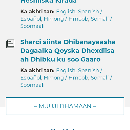
Heshiiska Kirada
Ka akhri tan:
English
,
Spanish /
Español
,
Hmong / Hmoob
,
Somali /
Soomaali
Sharci siinta Dhibanayaasha
Dagaalka Qoyska Dhexdiisa
ah Dhibku ku soo Gaaro
Ka akhri tan:
English
,
Spanish /
Español
,
Hmong / Hmoob
,
Somali /
Soomaali
– MUUJI DHAMAAN –