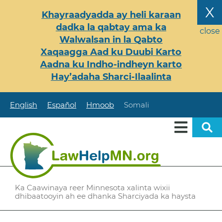
Skip
X
Khayraadyadda ay heli karaan
to
dadka la qabtay ama ka
main
close
Walwalsan in la Qabto
content
Xaqaagga Aad ku Duubi Karto
Aadna ku Indho-indheyn karto
Hay’adaha Sharci-Ilaalinta
English
Español
Hmoob
Somali
Ka Caawinaya reer Minnesota xalinta wixii
dhibaatooyin ah ee dhanka Sharciyada ka haysta