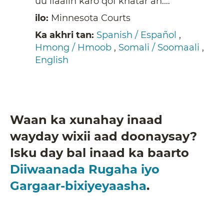
uu ilaalin karo qof khatar ah.…
ilo:
Minnesota Courts
Ka akhri tan:
Spanish / Español
,
Hmong / Hmoob
,
Somali / Soomaali
,
English
Waan ka xunahay inaad
wayday wixii aad doonaysay?
Isku day bal inaad ka baarto
Diiwaanada Rugaha iyo
Gargaar-bixiyeyaasha
.